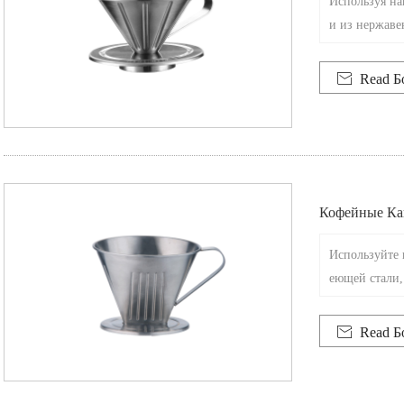
Используя на
и из нержаве
ривания высо
сь. Эта мног

Read Б
предназначен
лючом к тому
.
Кофейные Ка
Используйте 
еющей стали,
. Этот изыск
лучшения про

Read Б
ного опыта к