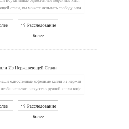
ши портативные одностенные кофейные капл
ющей стали, вы можете испытать свободу зава
кокачественного кофе, где бы вы ни находили
офункциональная портативная кофейная капля
олее

Расследование
а для мобильных любителей кофе и является к
Более
, чтобы попробовать вкусный кофе без границ
пли Из Нержавеющей Стали
наши одностенные кофейные капли из нержав
 чтобы испытать искусство ручной капли кофе
анный кофейный аксессуар предназначен для у
цесса заваривания чашки и создания уникаль
олее

Расследование
офе.
Более