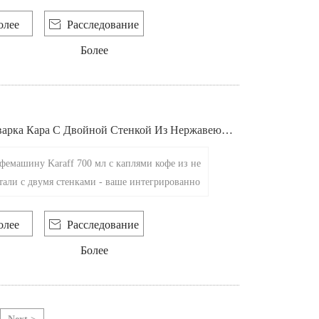
пли из нержавеющей стали, создавая бесшовн
узырьков для любителей сброса.
олее

Расследование
Более
варка Кара С Двойной Стенкой Из Нержавеюще
фемашину Karaff 700 мл с каплями кофе из не
али с двумя стенками - ваше интегрированно
я выпечки кофе!
олее

Расследование
Более