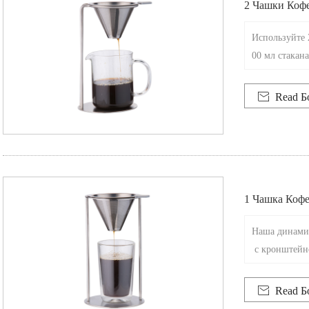
2 Чашки Кофе
Стеклянной 
Используйте 
00 мл стакан
и кофейные р
ижения идеал

Read Б
1 Чашка Кофе
Наша динамич
с кронштейно
нять ваш коф
й опыт налив

Read Б
вкусный.