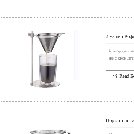
2 Чашки Коф
Благодаря на
фе с кронште
т кофе. Вмес
офе и питья.

Read Б
Портативные