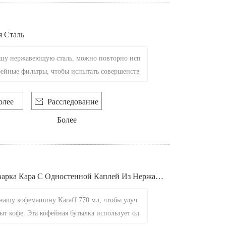
 Сталь
ашу нержавеющую сталь, можно повторно исп
фейные фильтры, чтобы испытать совершенств
инновационная кофейная капля - идеальный ко
лучшего кофеварка с каплями, что делает проц
олее

Расследование
ния чашки произведением искусства.
Более
варка Кара С Одностенной Каплей Из Нержаве
нашу кофемашину Karaff 770 мл, чтобы улуч
ыт кофе. Эта кофейная бутылка использует од