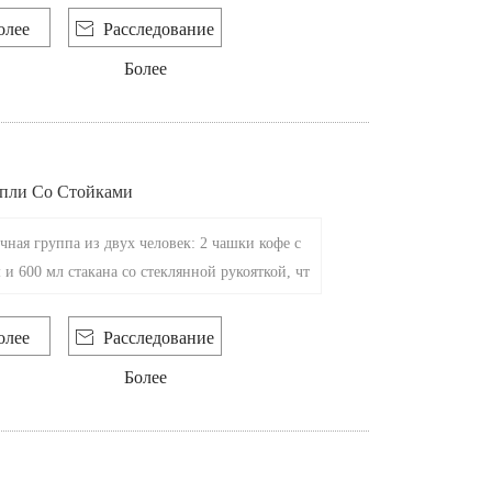
олее

Расследование
Более
пли Со Стойками
ная группа из двух человек: 2 чашки кофе с
и 600 мл стакана со стеклянной рукояткой, чт
 наслаждаться отличным кофе. Вместе они пе
 искусство медленного приготовления кофе, б
олее

Расследование
ли в пути.
Более