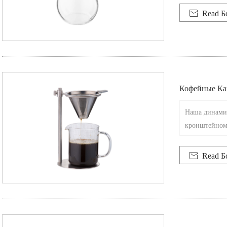

Read Б
Кофейные Ка
Наша динамич
кронштейном 
обы вы могли
реопределяют

Read Б
удь то дома и