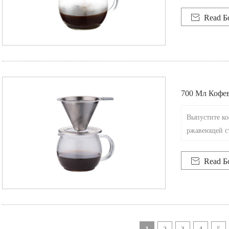
ностенные ка
ый процесс п

Read Б
700 Мл Кофе
Й Стали
Выпустите ко
ржавеющей ст
е решение дл

Read Б