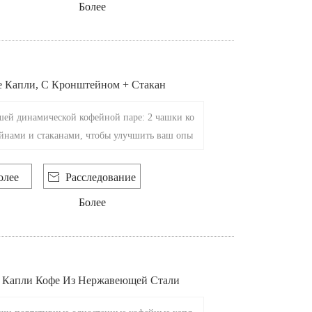
Более
е Капли, С Кронштейном + Стакан
шей динамической кофейной паре: 2 чашки ко
йнами и стаканами, чтобы улучшить ваш опы
те они создали окончательный опыт выпечки к
олее

Расследование
Более
 Капли Кофе Из Нержавеющей Стали