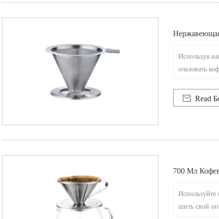
Нержавеющая
Используя н
ользовать ко
о кофе. Эта 
мпаньон для 

Read Б
есс заварива
700 Мл Кофе
Ющей Стали
Используйте 
шить свой оп