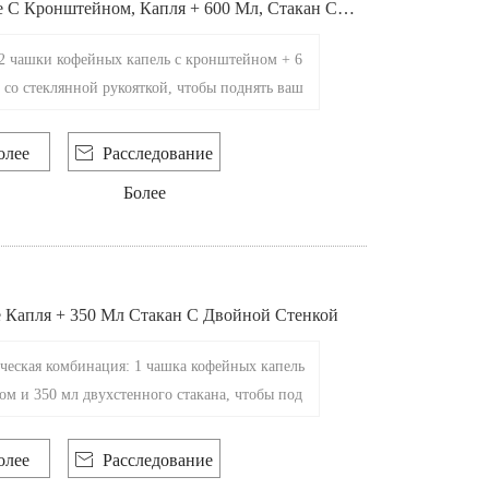
 С Кронштейном, Капля + 600 Мл, Стакан Со
Рукояткой
2 чашки кофейных капель с кронштейном + 6
а со стеклянной рукояткой, чтобы поднять ваш
итуалы, сочетание формы и функции для дост
ьного сброса.
олее

Расследование
Более
 Капля + 350 Мл Стакан С Двойной Стенкой
еская комбинация: 1 чашка кофейных капель
м и 350 мл двухстенного стакана, чтобы под
ейный ритуал. Вместе они создают бесшовны
ания кофе, который визуально потрясающий и
олее

Расследование