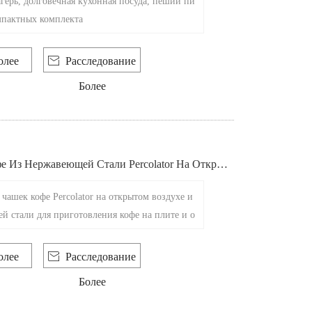
герь, долговечная кухонная посуда, пеший пи
мпактных комплекта
олее

Расследование
Более
е Из Нержавеющей Стали Percolator На Открыт
Для Приготовления Коф
 чашек кофе Percolator на открытом воздухе и
й стали для приготовления кофе на плите и о
олее

Расследование
Более