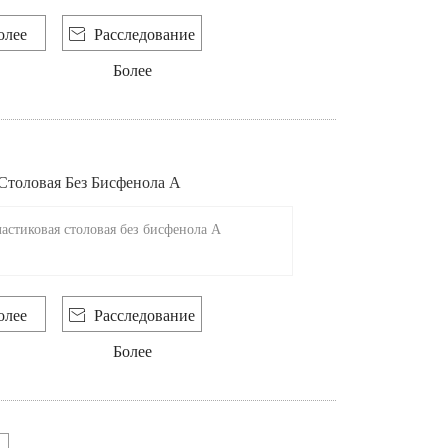
олее

Расследование
Более
Столовая Без Бисфенола А
астиковая столовая без бисфенола А
олее

Расследование
Более