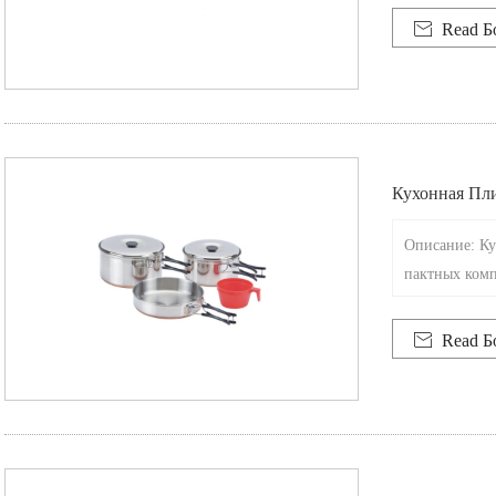

Read Б
Кухонная Пли
Мплекта
Описание: Ку
пактных комп

Read Б