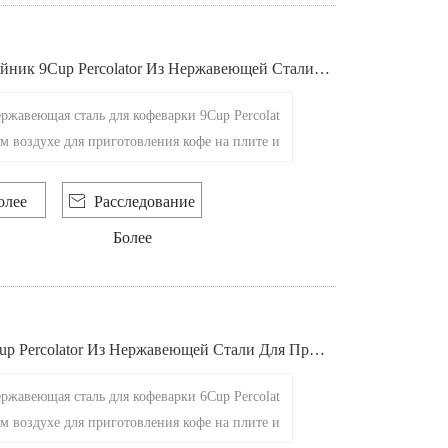
ник 9Cup Percolator Из Нержавеющей Стали Д
ления Кофе На Плите И О
ржавеющая сталь для кофеварки 9Cup Percolat
ом воздухе для приготовления кофе на плите и
олее

Расследование
Более
p Percolator Из Нержавеющей Стали Для Приг
фе На Плите И Огне
ржавеющая сталь для кофеварки 6Cup Percolat
ом воздухе для приготовления кофе на плите и