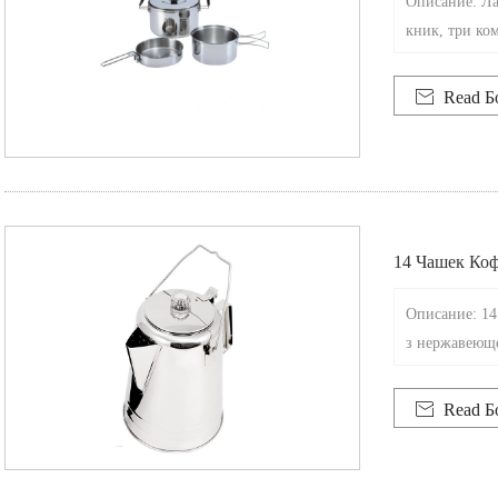
Описание: Ла
кник, три ко

Read Б
14 Чашек Коф
Ом Воздухе 
Описание: 14
з нержавеюще
гне

Read Б