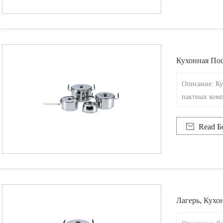
Кухонная Пос
Омплекта
Описание: Ку
пактных комп

Read Б
Лагерь, Кухо
Комплекта.