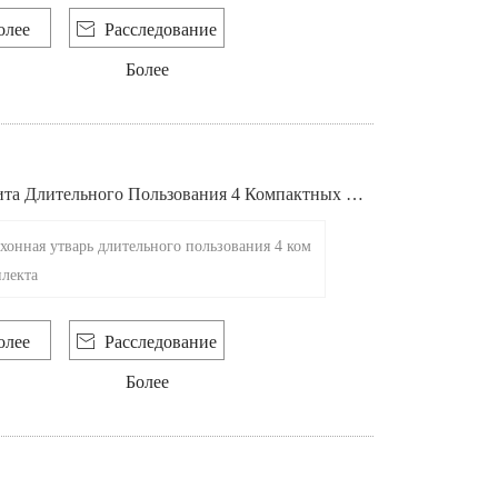
олее

Расследование
Более
та Длительного Пользования 4 Компактных Ко
хонная утварь длительного пользования 4 ком
лекта
олее

Расследование
Более