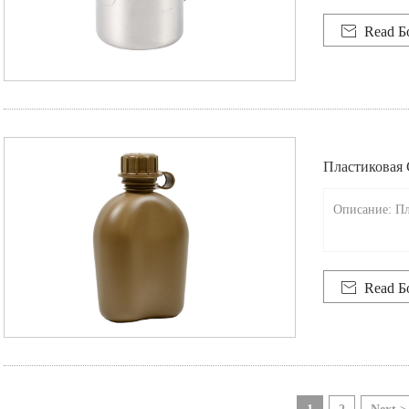
огне

Read Б
Пластиковая 
Описание: Пл

Read Б