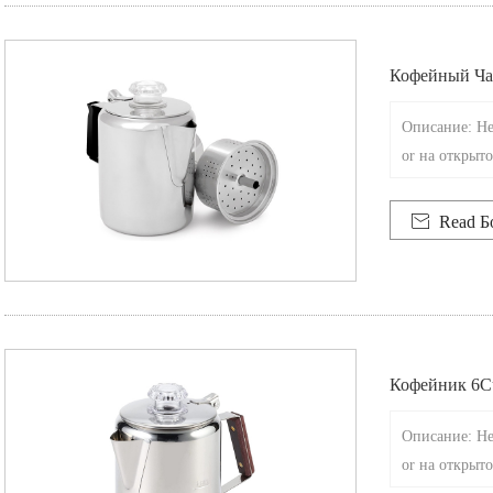
Кофейный Чай
Ля Приготов
Описание: Не
or на открыт
огне

Read Б
Кофейник 6Cu
Отовления Ко
Описание: Не
or на открыт