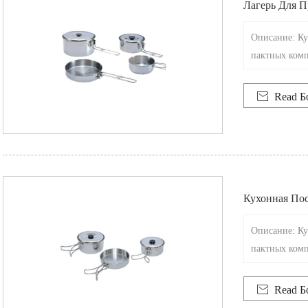
Лагерь Для 
Описание: Ку
пактных комп

Read Б
Кухонная Пос
Омплекта
Описание: Ку
пактных комп

Read Б